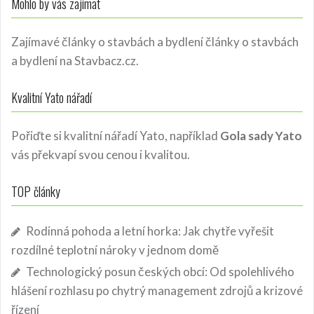
Mohlo by vás zajímat
Zajímavé články o stavbách a bydlení
články o stavbách
a bydlení
na Stavbacz.cz.
Kvalitní Yato nářadí
Pořiďte si kvalitní nářadí Yato, například
Gola sady Yato
vás překvapí svou cenou i kvalitou.
TOP články
Rodinná pohoda a letní horka: Jak chytře vyřešit
rozdílné teplotní nároky v jednom domě
Technologický posun českých obcí: Od spolehlivého
hlášení rozhlasu po chytrý management zdrojů a krizové
řízení