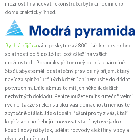
možnost financovat rekonstrukci bytu či rodinného
domu prakticky ihned.
Rychlá půjčka
vám poskytne až 800 tisíc korun s dobou
splatnosti od 5 do 15 let, což záleží na vašich
možnostech. Podmínky přitom nejsou nijak náročné.
Stačí, abyste měli dostatečný pravidelný příjem, který
navíc za splnění určitých kritérií ani nemusíte dokládat
potvrzením. Dále už musíte mít jen několik dalších
nezbytných dokladů. Peníze můžete mít skutečně velmi
rychle, takže s rekonstrukcí vaší domácnosti nemusíte
zbytečně otálet. Jde o ideální řešení pro ty z vás, kteří
kupříkladu potřebují renovovat staré bytové jádro,
koupit nový nábytek, udělat rozvody elektřiny, vody a
plynu v domě apod.