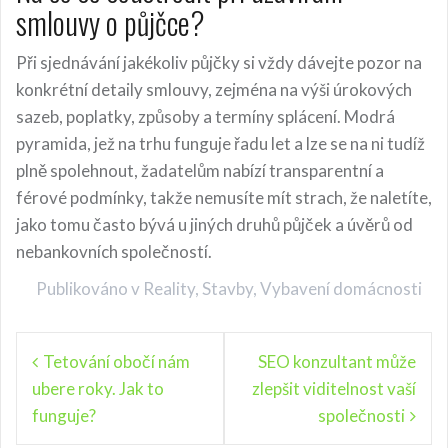
smlouvy o půjčce?
Při sjednávání jakékoliv půjčky si vždy dávejte pozor na
konkrétní detaily smlouvy, zejména na výši úrokových
sazeb, poplatky, způsoby a termíny splácení. Modrá
pyramida, jež na trhu funguje řadu let a lze se na ni tudíž
plně spolehnout, žadatelům nabízí transparentní a
férové podmínky, takže nemusíte mít strach, že naletíte,
jako tomu často bývá u jiných druhů půjček a úvěrů od
nebankovních společností.
Publikováno v
Reality
,
Stavby
,
Vybavení domácnosti
N
Tetování obočí nám
SEO konzultant může
ubere roky. Jak to
zlepšit viditelnost vaší
a
funguje?
společnosti
v