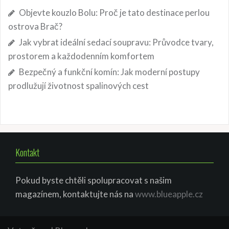
Objevte kouzlo Bolu: Proč je tato destinace perlou
ostrova Brač?
Jak vybrat ideální sedací soupravu: Průvodce tvary,
prostorem a každodenním komfortem
Bezpečný a funkční komín: Jak moderní postupy
prodlužují životnost spalinových cest
Kontakt
Pokud byste chtěli spolupracovat s našim
magazínem, kontaktujte nás na
www.blueapple.cz