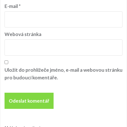
ě
v
E-mail
*
e
k
Webová stránka
Uložit do prohlížeče jméno, e-mail a webovou stránku
pro budoucí komentáře.