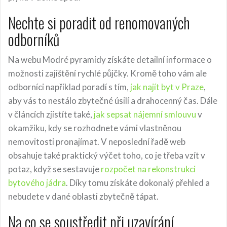
Nechte si poradit od renomovaných
odborníků
Na webu Modré pyramidy získáte detailní informace o
možnosti zajištění rychlé půjčky. Kromě toho vám ale
odborníci například poradí s tím,
jak najít byt v Praze
,
aby vás to nestálo zbytečné úsilí a drahocenný čas. Dále
v článcích zjistíte také,
jak sepsat nájemní smlouvu
v
okamžiku, kdy se rozhodnete vámi vlastněnou
nemovitosti pronajímat. V neposlední řadě web
obsahuje také praktický výčet toho, co je třeba vzít v
potaz, když se sestavuje
rozpočet na rekonstrukci
bytového jádra
. Díky tomu získáte dokonalý přehled a
nebudete v dané oblasti zbytečně tápat.
Na co se soustředit při uzavírání