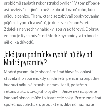
problémů zaplatit rekonstrukci bydlení. V tom případě
asi nezbývá nic jiného než se obrátit na někoho, kdo
půjčuje peníze. Firem, které se zabývají poskytováním
půjček, hypoték a úvěrů, je dnes velké množství.
Zdaleka ne všechny nabídky jsou však férové. Dobrou
volbou je Rychloúvěr od Modré pyramidy, a to hned z
několika důvodů.
Jaké jsou podmínky rychlé půjčky od
Modré pyramidy?
Modrá pyramida je obecně známá hlavně v oblasti
stavebního spoření, kdy si lidé šetří peníze na případný
budoucí nákup či stavbu nemovitosti, potažmo
rekonstrukci stávajícího bydlení. Jenže než naspoříte
žádoucí obnos, může to trvat celé roky. Proto zmíněná
společnost přichází s produktem, díky němuž máte