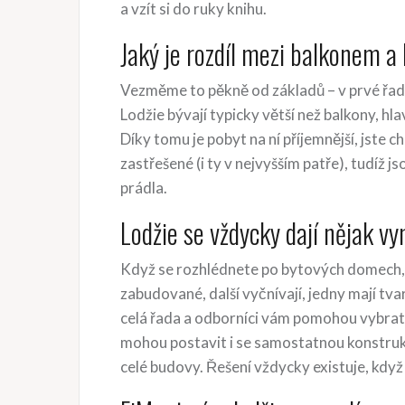
a vzít si do ruky knihu.
Jaký je rozdíl mezi balkonem a 
Vezměme to pěkně od základů – v prvé řadě 
Lodžie bývají typicky větší než balkony, hl
Díky tomu je pobyt na ní příjemnější, jste 
zastřešené (i ty v nejvyšším patře), tudíž j
prádla.
Lodžie se vždycky dají nějak v
Když se rozhlédnete po bytových domech, v
zabudované, další vyčnívají, jedny mají tva
celá řada a odborníci vám pomohou vybrat
mohou postavit i se samostatnou konstrukcí
celé budovy. Řešení vždycky existuje, když 