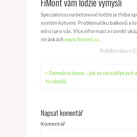
FiMont vám lodžie vymyslí
Specialistou na betonové lodžie je třeba sp
systém kotvení. Problematiku balkonů a lodž
míru i pro vás. Více informací a rovněž u
stránkách
www.fimont.cz
.
Publikováno v
O
N
Demolice domu – jak se na ni připravit 
to obnáší
a
v
i
Napsat komentář
g
a
Komentář
c