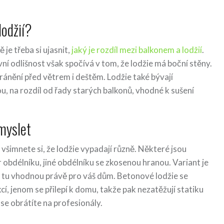
lodžií?
je třeba si ujasnit,
jaký je rozdíl mezi balkonem a lodžií
.
avní odlišnost však spočívá v tom, že lodžie má boční stěny.
chránění před větrem i deštěm. Lodžie také bývají
sou, na rozdíl od řady starých balkonů, vhodné k sušení
ymyslet
šimnete si, že lodžie vypadají různě. Některé jsou
r obdélníku, jiné obdélníku se zkosenou hranou. Variant je
 tu vhodnou právě pro váš dům. Betonové lodžie se
, jenom se přilepí k domu, takže pak nezatěžují statiku
se obrátíte na profesionály.