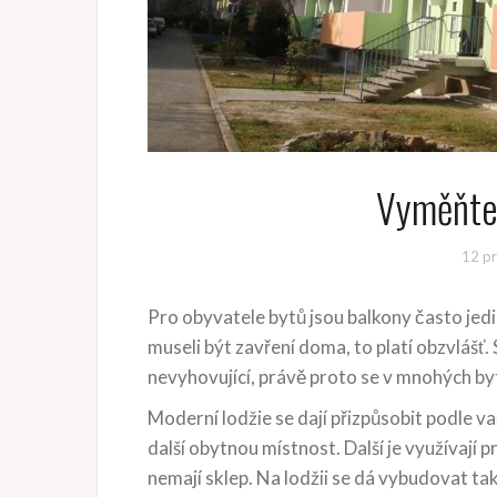
Vyměňte 
12 pr
Pro obyvatele bytů jsou balkony často jedi
museli být zavření doma, to platí obzvlášť.
nevyhovující, právě proto se v mnohých b
Moderní lodžie se dají přizpůsobit podle va
další obytnou místnost. Další je využívají p
nemají sklep. Na lodžii se dá vybudovat také