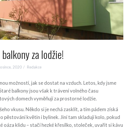
balkony za lodžie!
osince, 2020
Redakce
nou možností, jak se dostat na vzduch. Letos, kdy jsme
 Staré balkony jsou však k trávení volného času
ytových domech vyměňují za prostorné lodžie.
šeho vkusu. Někdo si je nechá zasklít, a tím pádem získá
ro pěstování květin i bylinek. Jiní tam skladují kolo, pokud
 oáza klidu – stačí hezké křesílko, stoleček, uvařit si kávu