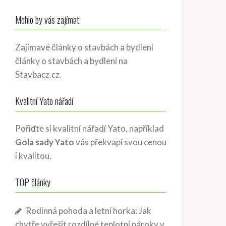
Mohlo by vás zajímat
Zajímavé články o stavbách a bydlení
články o stavbách a bydlení
na
Stavbacz.cz.
Kvalitní Yato nářadí
Pořiďte si kvalitní nářadí Yato, například
Gola sady Yato
vás překvapí svou cenou
i kvalitou.
TOP články
Rodinná pohoda a letní horka: Jak
chytře vyřešit rozdílné teplotní nároky v