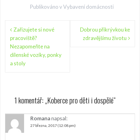
Publikováno v
Vybavení domácnosti
N
Zařizujete si nové
Dobrou přikrývkou ke
pracoviště?
zdravějšímu životu
a
Nezapomeňte na
v
dílenské vozíky, ponky
i
a stoly
g
a
c
1 komentář: „
Koberce pro děti i dospělé
“
e
p
Romana
napsal:
r
27 března, 2017 (12:08 pm)
o