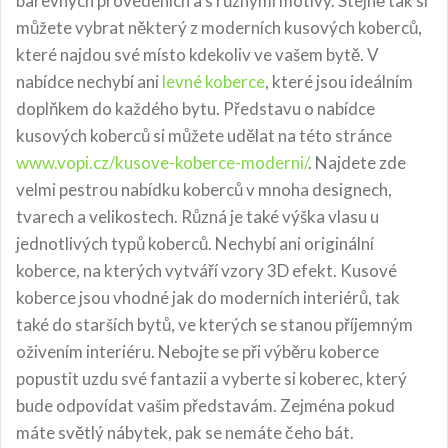
barevných provedeních a s různými motivy. Stejně tak si
můžete vybrat některý z moderních kusových koberců,
které najdou své místo kdekoliv ve vašem bytě. V
nabídce nechybí ani
levné koberce
, které jsou ideálním
doplňkem do každého bytu. Představu o nabídce
kusových koberců si můžete udělat na této stránce
www.vopi.cz/kusove-koberce-moderni/
. Najdete zde
velmi pestrou nabídku koberců v mnoha designech,
tvarech a velikostech. Různá je také výška vlasu u
jednotlivých typů koberců. Nechybí ani originální
koberce, na kterých vytváří vzory 3D efekt. Kusové
koberce jsou vhodné jak do moderních interiérů, tak
také do starších bytů, ve kterých se stanou příjemným
oživením interiéru. Nebojte se při výběru koberce
popustit uzdu své fantazii a vyberte si koberec, který
bude odpovídat vašim představám. Zejména pokud
máte světlý nábytek, pak se nemáte čeho bát.