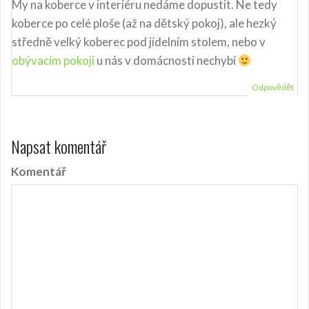
p
My na koberce v interiéru nedáme dopustit. Ne tedy
koberce po celé ploše (až na dětský pokoj), ale hezký
ř
středně velký koberec pod jídelním stolem, nebo v
í
obývacím pokoji
u nás v domácnosti nechybí
s
Odpovědět
p
ě
v
Napsat komentář
e
Komentář
k