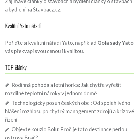
Zajímavé články o stavbách a bydlení
články o stavbách
a bydlení
na Stavbacz.cz.
Kvalitní Yato nářadí
Pořiďte si kvalitní nářadí Yato, například
Gola sady Yato
vás překvapí svou cenou i kvalitou.
TOP články
Rodinná pohoda a letní horka: Jak chytře vyřešit
rozdílné teplotní nároky v jednom domě
Technologický posun českých obcí: Od spolehlivého
hlášení rozhlasu po chytrý management zdrojů a krizové
řízení
Objevte kouzlo Bolu: Proč je tato destinace perlou
ostrova Brač?