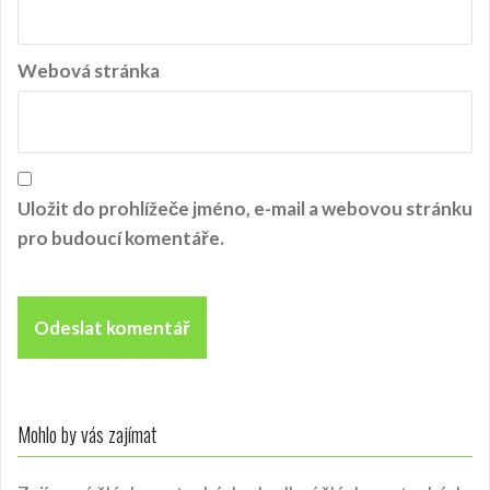
v
e
Webová stránka
k
Uložit do prohlížeče jméno, e-mail a webovou stránku
pro budoucí komentáře.
Mohlo by vás zajímat