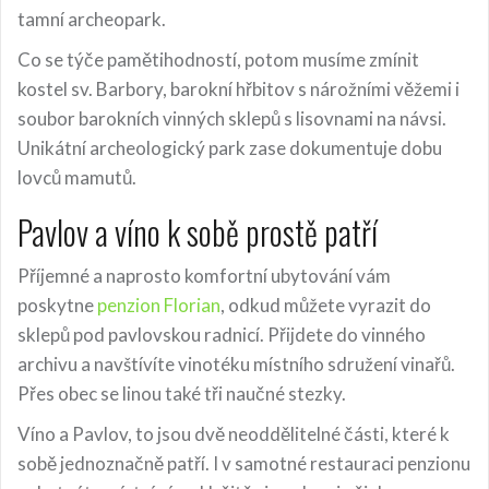
tamní archeopark.
Co se týče pamětihodností, potom musíme zmínit
kostel sv. Barbory, barokní hřbitov s nárožními věžemi i
soubor barokních vinných sklepů s lisovnami na návsi.
Unikátní archeologický park zase dokumentuje dobu
lovců mamutů.
Pavlov a víno k sobě prostě patří
Příjemné a naprosto komfortní ubytování vám
poskytne
penzion Florian
, odkud můžete vyrazit do
sklepů pod pavlovskou radnicí. Přijdete do vinného
archivu a navštívíte vinotéku místního sdružení vinařů.
Přes obec se linou také tři naučné stezky.
Víno a Pavlov, to jsou dvě neoddělitelné části, které k
sobě jednoznačně patří. I v samotné restauraci penzionu