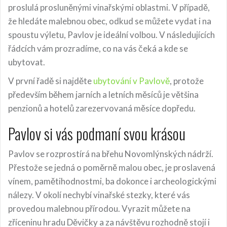
proslulá prosluněnými vinařskými oblastmi. V případě,
že hledáte malebnou obec, odkud se můžete vydat i na
spoustu výletu, Pavlov je ideální volbou. V následujících
řádcích vám prozradíme, co na vás čeká a kde se
ubytovat.
V první řadě si najděte
ubytování v Pavlově
, protože
především během jarních a letních měsíců je většina
penzionů a hotelů zarezervovaná měsíce dopředu.
Pavlov si vás podmaní svou krásou
Pavlov se rozprostírá na břehu Novomlýnských nádrží.
Přestože se jedná o poměrně malou obec, je proslavená
vínem, pamětihodnostmi, ba dokonce i archeologickými
nálezy. V okolí nechybí vinařské stezky, které vás
provedou malebnou přírodou. Vyrazit můžete na
zříceninu hradu Děvičky a za návštěvu rozhodně stojí i