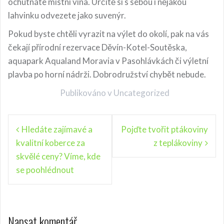
ochutnáte místní vína. Určitě si s sebou i nějakou
lahvinku odvezete jako suvenýr.
Pokud byste chtěli vyrazit na výlet do okolí, pak na vás
čekají přírodní rezervace Děvín-Kotel-Soutěska,
aquapark Aqualand Moravia v Pasohlávkách či výletní
plavba po horní nádrži. Dobrodružství chybět nebude.
Publikováno v
Uncategorized
N
Hledáte zajímavé a
Pojďte tvořit ptákoviny
kvalitní koberce za
z teplákoviny
a
skvělé ceny? Víme, kde
v
se poohlédnout
i
g
a
Napsat komentář