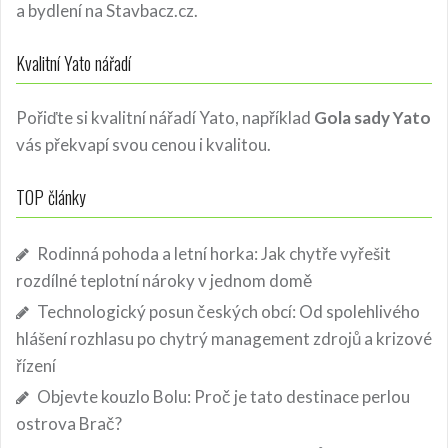
a bydlení
na Stavbacz.cz.
Kvalitní Yato nářadí
Pořiďte si kvalitní nářadí Yato, například
Gola sady Yato
vás překvapí svou cenou i kvalitou.
TOP články
Rodinná pohoda a letní horka: Jak chytře vyřešit
rozdílné teplotní nároky v jednom domě
Technologický posun českých obcí: Od spolehlivého
hlášení rozhlasu po chytrý management zdrojů a krizové
řízení
Objevte kouzlo Bolu: Proč je tato destinace perlou
ostrova Brač?