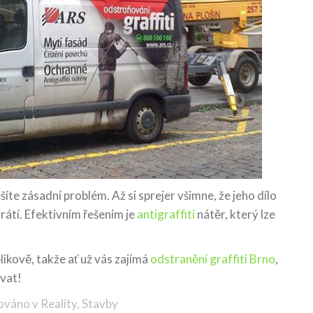
e zásadní problém. Až si sprejer všimne, že jeho dílo
rátí. Efektivním řešením je
antigraffiti
nátěr, který lze
kově, takže ať už vás zajímá
odstranění graffiti Brno
,
ovat!
kováno v
Reality
,
Stavby