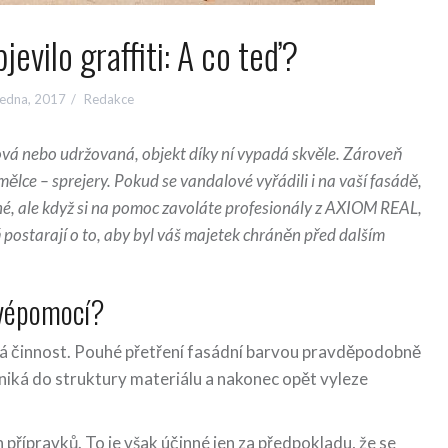
jevilo graffiti: A co teď?
ledna, 2017
Redakce
ová nebo udržovaná, objekt díky ní vypadá skvěle. Zároveň
lce – sprejery. Pokud se vandalové vyřádili i na vaší fasádě,
dné, ale když si na pomoc zavoláte profesionály z AXIOM REAL,
 postarají o to, aby byl váš majetek chráněn před dalším
svépomocí?
cká činnost. Pouhé přetření fasádní barvou pravděpodobně
oniká do struktury materiálu a nakonec opět vyleze
h přípravků. To je však účinné jen za předpokladu, že se