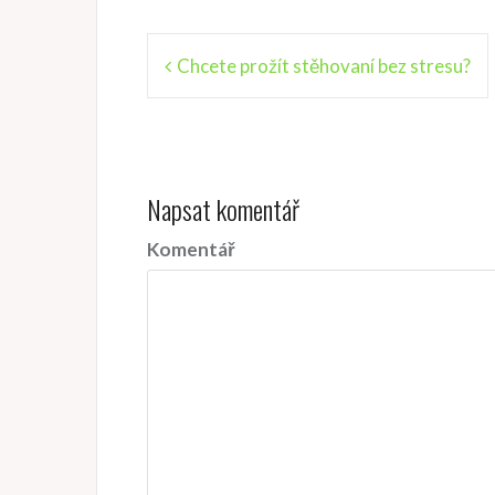
N
Chcete prožít stěhovaní bez stresu?
a
v
i
Napsat komentář
g
a
Komentář
c
e
p
r
o
p