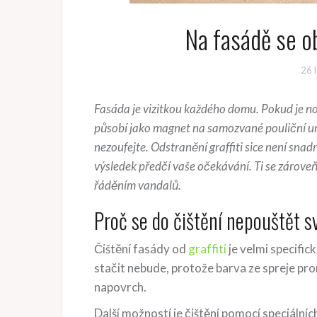
Na fasádě se ob
26 
Fasáda je vizitkou každého domu. Pokud je n
působí jako magnet na samozvané pouliční umě
nezoufejte. Odstranění graffiti sice není sna
výsledek předčí vaše očekávání. Ti se zároveň
řáděním vandalů.
Proč se do čištění nepouštět 
Čištění fasády od
graffiti
je velmi specifi
stačit nebude, protože barva ze spreje pr
napovrch.
Další možností je čištění pomocí speciálníc