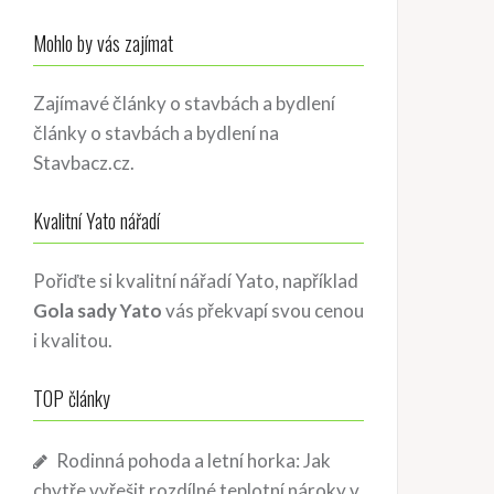
Mohlo by vás zajímat
Zajímavé články o stavbách a bydlení
články o stavbách a bydlení
na
Stavbacz.cz.
Kvalitní Yato nářadí
Pořiďte si kvalitní nářadí Yato, například
Gola sady Yato
vás překvapí svou cenou
i kvalitou.
TOP články
Rodinná pohoda a letní horka: Jak
chytře vyřešit rozdílné teplotní nároky v