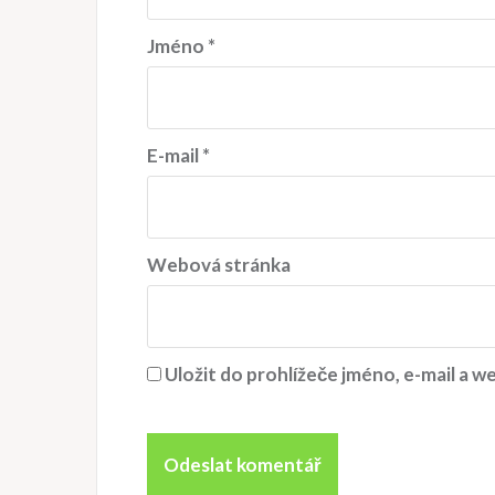
ř
í
Jméno
*
s
p
ě
E-mail
*
v
e
k
Webová stránka
Uložit do prohlížeče jméno, e-mail a