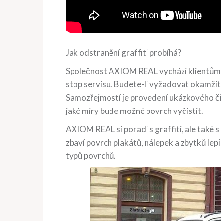
Jak odstranění graffiti probíhá?
Společnost AXIOM REAL vychází klientům vs
stop servisu. Budete-li vyžadovat okamžito
Samozřejmostí je provedení ukázkového čiš
jaké míry bude možné povrch vyčistit.
AXIOM REAL si poradí s graffiti, ale také s
zbaví povrch plakátů, nálepek a zbytků lepidl
typů povrchů.