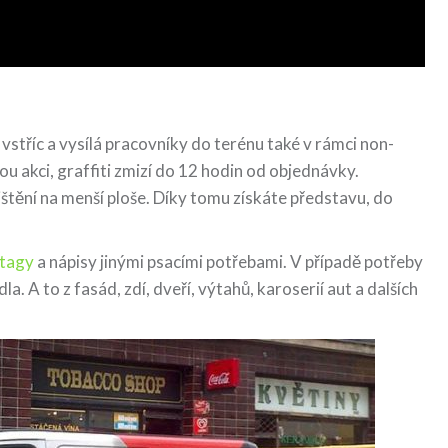
tříc a vysílá pracovníky do terénu také v rámci non-
u akci, graffiti zmizí do 12 hodin od objednávky.
tění na menší ploše. Díky tomu získáte představu, do
tagy
a nápisy jinými psacími potřebami. V případě potřeby
a. A to z fasád, zdí, dveří, výtahů, karoserií aut a dalších