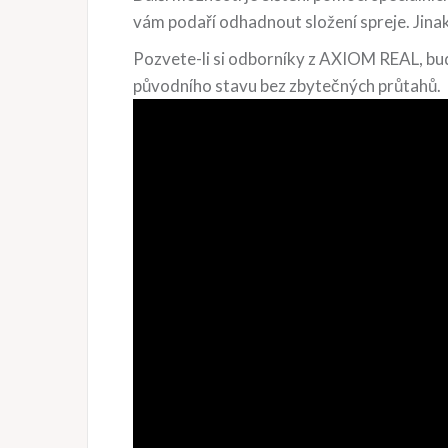
vám podaří odhadnout složení spreje. Jin
Pozvete-li si odborníky z AXIOM REAL, bud
původního stavu bez zbytečných průtahů.