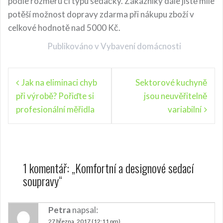
podle rozměru či typu sedačky. Zákazníky dále jistě mile
potěší možnost dopravy zdarma při nákupu zboží v
celkové hodnotě nad 5000 Kč.
Publikováno v
Vybavení domácnosti
N
Jak na eliminaci chyb
Sektorové kuchyně
při výrobě? Pořiďte si
jsou neuvěřitelně
a
profesionální měřidla
variabilní
v
i
g
a
1 komentář: „
Komfortní a designové sedací
soupravy
“
c
e
Petra
napsal:
p
27 března, 2017 (12:11 pm)