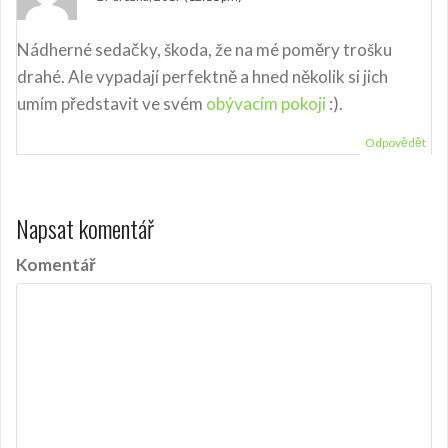
r
o
Nádherné sedačky, škoda, že na mé poměry trošku
p
drahé. Ale vypadají perfektně a hned několik si jich
umím představit ve svém
obývacím pokoji
:).
ř
í
Odpovědět
s
p
Napsat komentář
ě
Komentář
v
e
k