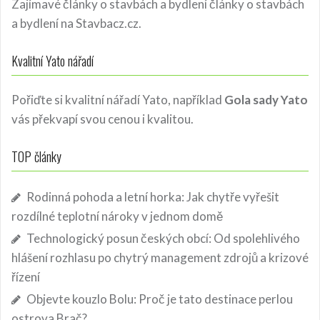
Zajímavé články o stavbách a bydlení
články o stavbách
a bydlení
na Stavbacz.cz.
Kvalitní Yato nářadí
Pořiďte si kvalitní nářadí Yato, například
Gola sady Yato
vás překvapí svou cenou i kvalitou.
TOP články
Rodinná pohoda a letní horka: Jak chytře vyřešit
rozdílné teplotní nároky v jednom domě
Technologický posun českých obcí: Od spolehlivého
hlášení rozhlasu po chytrý management zdrojů a krizové
řízení
Objevte kouzlo Bolu: Proč je tato destinace perlou
ostrova Brač?