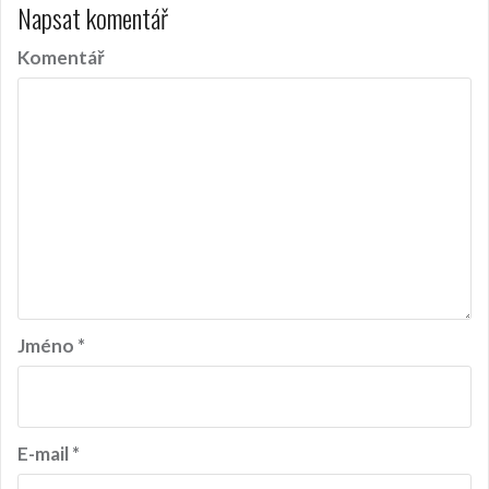
Napsat komentář
g
a
Komentář
c
e
p
r
o
p
ř
í
Jméno
*
s
p
ě
E-mail
*