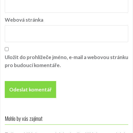
v
e
k
Webová stránka
Uložit do prohlížeče jméno, e-mail a webovou stránku
pro budoucí komentáře.
Mohlo by vás zajímat