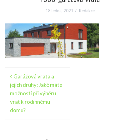
18 ledna, 2021
Redakce
N
Garážová vrata a
jejich druhy: Jaké máte
a
možnosti při výběru
v
vrat k rodinnému
i
domu?
g
a