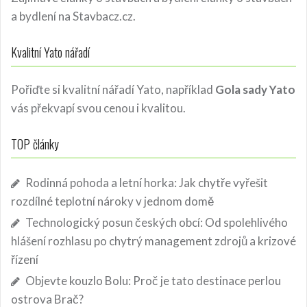
a bydlení
na Stavbacz.cz.
Kvalitní Yato nářadí
Pořiďte si kvalitní nářadí Yato, například
Gola sady Yato
vás překvapí svou cenou i kvalitou.
TOP články
Rodinná pohoda a letní horka: Jak chytře vyřešit
rozdílné teplotní nároky v jednom domě
Technologický posun českých obcí: Od spolehlivého
hlášení rozhlasu po chytrý management zdrojů a krizové
řízení
Objevte kouzlo Bolu: Proč je tato destinace perlou
ostrova Brač?