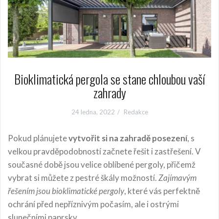
Bioklimatická pergola se stane chloubou vaší
zahrady
24 ledna, 2022
Redakce
Pokud plánujete
vytvořit si na zahradě posezení
, s
velkou pravděpodobností začnete řešit i zastřešení. V
současné době jsou velice oblíbené pergoly, přičemž
vybrat si můžete z pestré škály možností.
Zajímavým
řešením jsou bioklimatické pergoly
, které vás perfektně
ochrání před nepříznivým počasím, ale i ostrými
slunečními paprsky.