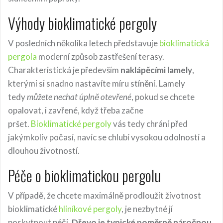
Výhody bioklimatické pergoly
V posledních několika letech představuje
bioklimatická
pergola
moderní způsob zastřešení terasy.
Charakteristická je především
naklápěcími lamely
,
kterými si snadno nastavíte míru stínění. Lamely
tedy
můžete nechat úplně otevřené
, pokud se chcete
opalovat, i zavřené, když třeba začne
pršet.
Bioklimatické pergoly
vás tedy chrání před
jakýmkoliv počasí, navíc se chlubí vysokou odolností a
dlouhou životností.
Péče o bioklimatickou pergolu
V případě, že chcete maximálně prodloužit životnost
bioklimatické
hliníkové pergoly
, je nezbytné jí
poskytnout péči.
Dřevo je typické poměrně náročnou