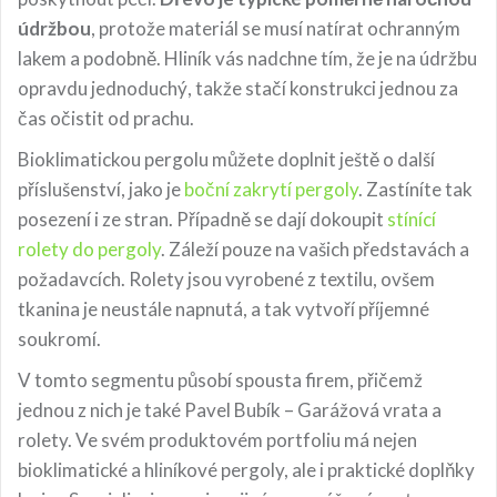
údržbou
, protože materiál se musí natírat ochranným
lakem a podobně. Hliník vás nadchne tím, že je na údržbu
opravdu jednoduchý, takže stačí konstrukci jednou za
čas očistit od prachu.
Bioklimatickou pergolu můžete doplnit ještě o další
příslušenství, jako je
boční zakrytí pergoly
. Zastíníte tak
posezení i ze stran. Případně se dají dokoupit
stínící
rolety do pergoly
. Záleží pouze na vašich představách a
požadavcích. Rolety jsou vyrobené z textilu, ovšem
tkanina je neustále napnutá, a tak vytvoří příjemné
soukromí.
V tomto segmentu působí spousta firem, přičemž
jednou z nich je také Pavel Bubík – Garážová vrata a
rolety. Ve svém produktovém portfoliu má nejen
bioklimatické a hliníkové pergoly, ale i praktické doplňky