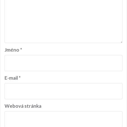
o
p
ř
í
s
Jméno
*
p
ě
v
E-mail
*
e
k
Webová stránka