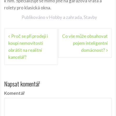
k nim. Specializuje se mimo jiné na garážová vrata a
rolety pro klasická okna.
Publikováno v
Hobby a zahrada
,
Stavby
N
Proč se při prodeji i
Co vše může obsahovat
koupi nemovitosti
pojem inteligentní
a
obrátit na realitní
domácnost?
v
kancelář?
i
g
a
Napsat komentář
c
Komentář
e
p
r