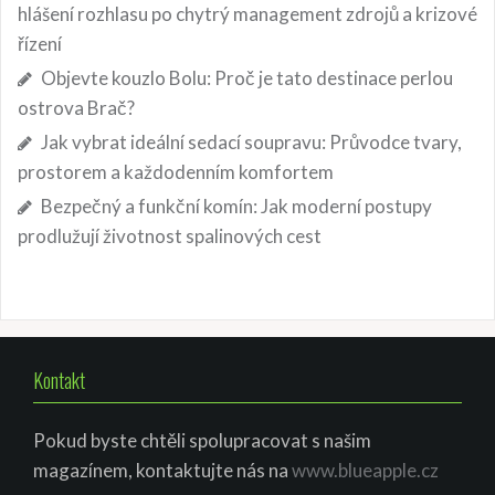
hlášení rozhlasu po chytrý management zdrojů a krizové
řízení
Objevte kouzlo Bolu: Proč je tato destinace perlou
ostrova Brač?
Jak vybrat ideální sedací soupravu: Průvodce tvary,
prostorem a každodenním komfortem
Bezpečný a funkční komín: Jak moderní postupy
prodlužují životnost spalinových cest
Kontakt
Pokud byste chtěli spolupracovat s našim
magazínem, kontaktujte nás na
www.blueapple.cz