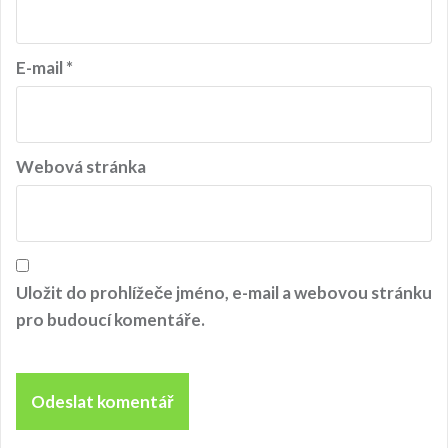
s
p
ě
E-mail
*
v
e
k
Webová stránka
Uložit do prohlížeče jméno, e-mail a webovou stránku
pro budoucí komentáře.