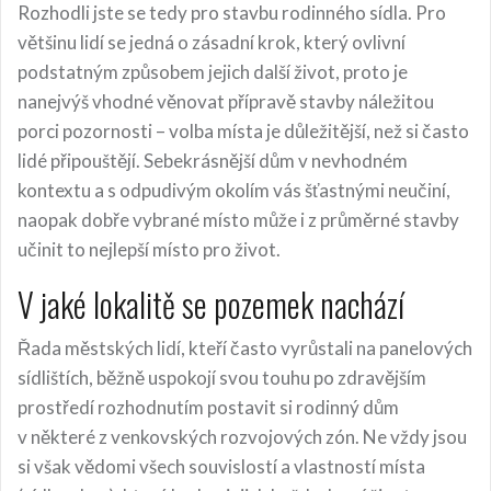
Rozhodli jste se tedy pro stavbu rodinného sídla. Pro
většinu lidí se jedná o zásadní krok, který ovlivní
podstatným způsobem jejich další život, proto je
nanejvýš vhodné věnovat přípravě stavby náležitou
porci pozornosti – volba místa je důležitější, než si často
lidé připouštějí. Sebekrásnější dům v nevhodném
kontextu a s odpudivým okolím vás šťastnými neučiní,
naopak dobře vybrané místo může i z průměrné stavby
učinit to nejlepší místo pro život.
V jaké lokalitě se pozemek nachází
Řada městských lidí, kteří často vyrůstali na panelových
sídlištích, běžně uspokojí svou touhu po zdravějším
prostředí rozhodnutím postavit si rodinný dům
v některé z venkovských rozvojových zón. Ne vždy jsou
si však vědomi všech souvislostí a vlastností místa