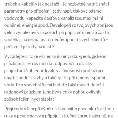
trubek a kabelů však nestačí – je nezbytně nutné znát i
parametry pro připojení, tedy např. tlakové pásmo
vodovodu, kapacitu dešťové kanalizace, maximální
odběr el. energie apod. Developeři rozvojových zón jsou
velmi vynalézaví v úsporách při přípravě území a často
spoléhají na neznalost či nedůvtipnost svých klientů –
pečlivost je tedy na místě.
Vyžádejte si také výsledky inženýrsko-geologického
průzkumu. Ten by měl dát odpověď na otázky
projektantů ohledně kvality a únosnosti podlaží pro
návrh spodní stavby a také zjistit přítomnost spodní
vody. Pro stavební řízení budete také muset doložit
radonový průzkum, jehož výsledky nohou ovlivnit
způsob řešení hydroizolací.
Přeji tedy všem při výběru stavebního pozemku šťastnou
ruku a pevné nervy a připojuji stručné shrnutí okruhů, na