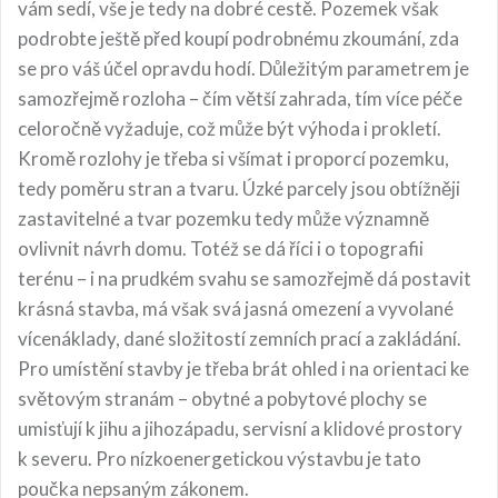
vám sedí, vše je tedy na dobré cestě. Pozemek však
podrobte ještě před koupí podrobnému zkoumání, zda
se pro váš účel opravdu hodí. Důležitým parametrem je
samozřejmě rozloha – čím větší zahrada, tím více péče
celoročně vyžaduje, což může být výhoda i prokletí.
Kromě rozlohy je třeba si všímat i proporcí pozemku,
tedy poměru stran a tvaru. Úzké parcely jsou obtížněji
zastavitelné a tvar pozemku tedy může významně
ovlivnit návrh domu. Totéž se dá říci i o topografii
terénu – i na prudkém svahu se samozřejmě dá postavit
krásná stavba, má však svá jasná omezení a vyvolané
vícenáklady, dané složitostí zemních prací a zakládání.
Pro umístění stavby je třeba brát ohled i na orientaci ke
světovým stranám – obytné a pobytové plochy se
umisťují k jihu a jihozápadu, servisní a klidové prostory
k severu. Pro nízkoenergetickou výstavbu je tato
poučka nepsaným zákonem.