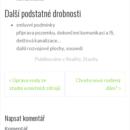
Další podstatné drobnosti
smluvní podmínky
příprava pozemku, dokončení komunikací a IS,
dešťová kanalizace…
další rozvojové plochy, sousedi
Publikováno v
Reality
,
Stavby
N
Úprava vody ze
Chcete nový rodinný
studní a místních zdrojů
dům?
a
v
i
Napsat komentář
g
Komentář