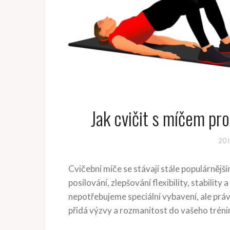
Jak cvičit s míčem pro
20 
Cvičební míče se stávají stále populárnější
posilování, zlepšování flexibility, stabilit
nepotřebujeme speciální vybavení, ale prá
přidá výzvy a rozmanitost do vašeho tréni