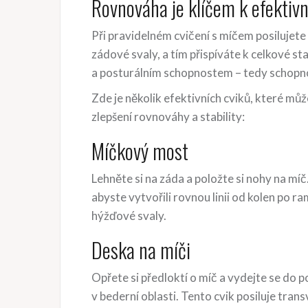
Rovnováha je klíčem k efektiv
Při pravidelném cvičení s míčem posilujete c
zádové svaly, a tím přispíváte k celkové sta
a posturálním schopnostem – tedy schopno
Zde je několik efektivních cviků, které mů
zlepšení rovnováhy a stability:
Míčkový most
Lehněte si na záda a položte si nohy na mí
abyste vytvořili rovnou linii od kolen po ra
hýžďové svaly.
Deska na míči
Opřete si předloktí o míč a vydejte se do po
v bederní oblasti. Tento cvik posiluje tran