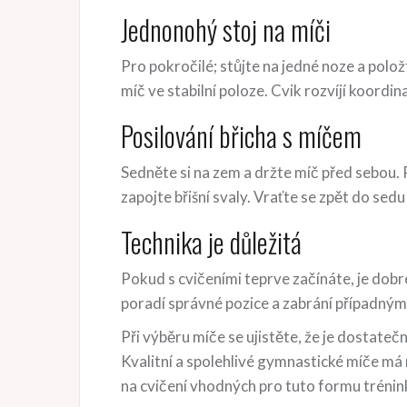
Jednonohý stoj na míči
Pro pokročilé; stůjte na jedné noze a polo
míč ve stabilní poloze. Cvik rozvíjí koordin
Posilování břicha s míčem
Sedněte si na zem a držte míč před sebou.
zapojte břišní svaly. Vraťte se zpět do sedu 
Technika je důležitá
Pokud s cvičeními teprve začínáte, je dob
poradí správné pozice a zabrání případným
Při výběru míče se ujistěte, že je dostatečn
Kvalitní a spolehlivé gymnastické míče má
na cvičení vhodných pro tuto formu trénin