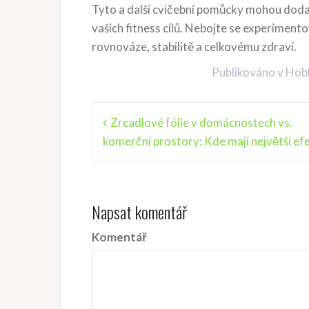
Tyto a další cvičební pomůcky mohou dod
vašich fitness cílů. Nebojte se experimento
rovnováze, stabilitě a celkovému zdraví.
Publikováno v
Hobb
N
Zrcadlové fólie v domácnostech vs.
komerční prostory: Kde mají největší ef
a
v
i
Napsat komentář
g
a
Komentář
c
e