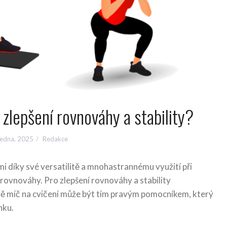
 zlepšení rovnováhy a stability?
ledna, 2025
Redakce
mi díky své versatilitě a mnohastrannému využití při
y a rovnováhy. Pro zlepšení rovnováhy a stability
vě míč na cvičení může být tím pravým pomocníkem, který
nku.