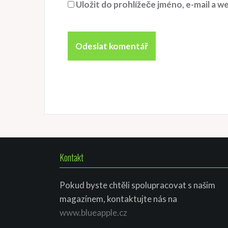
Uložit do prohlížeče jméno, e-mail a
Kontakt
Pokud byste chtěli spolupracovat s našim
magazínem, kontaktujte nás na
www.blueapple.cz