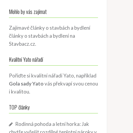
Mohlo by vás zajímat
Zajímavé články o stavbách a bydlení
články o stavbách a bydlení
na
Stavbacz.cz.
Kvalitní Yato nářadí
Pořiďte si kvalitní nářadí Yato, například
Gola sady Yato
vás překvapí svou cenou
i kvalitou.
TOP články
Rodinná pohoda a letní horka: Jak
chytře vyřešit rozdílné teplotní nároky v