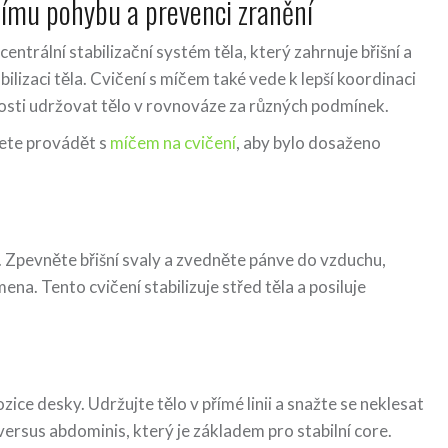
nímu pohybu a prevenci zranění
entrální stabilizační systém těla, který zahrnuje břišní a
bilizaci těla. Cvičení s míčem také vede k lepší koordinaci
sti udržovat tělo v rovnováze za různých podmínek.
žete provádět s
míčem na cvičení
, aby bylo dosaženo
č. Zpevněte břišní svaly a zvedněte pánve do vzduchu,
mena. Tento cvičení stabilizuje střed těla a posiluje
zice desky. Udržujte tělo v přímé linii a snažte se neklesat
sversus abdominis, který je základem pro stabilní core.