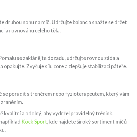
žte druhou nohu na míč. Udržujte balanc a snažte se držet
aci a rovnováhu celého těla.
 Pomalu se zaklánějte dozadu, udržujte rovnou záda a
a opakujte. Zvyšuje sílu core a zlepšuje stabilizaci páteře.
ré se poradit s trenérem nebo fyzioterapeutem, který vám
 zraněním.
ě kvalitní a odolný, aby vydržel pravidelný trénink.
 například
Köck Sport
, kde najdete široký sortiment míčů
ku.