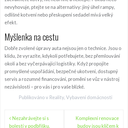
nevyhovuje, ptejte se na alternativy: jiný úhel rampy,
odlišné kotvení nebo přeskupení sedadel mívá velký
efekt.
Myšlenka na cestu
Dobře zvolené úpravy auta nejsou jen o technice. Jsou o
klidu, že vyrazíte, kdykoli potřebujete, bez přemlouvání
okolí a bez vyčerpávající logistiky. Když propojíte
promyšlené uspořádání, bezpečné ukotvení, dostupný
servis a rozumné financování, promění se vůz v nástroj
nezávislosti – pro vás i pro vaše blízké.
Publikováno v
Reality
,
Vybavení domácnosti
N
Nezahrávejte si s
Komplexní renovace
bolestí v podbřišku.
budov jsou klíčem k