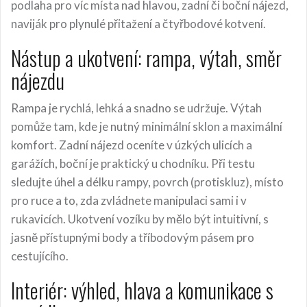
podlaha pro víc místa nad hlavou, zadní či boční nájezd,
naviják pro plynulé přitažení a čtyřbodové kotvení.
Nástup a ukotvení: rampa, výtah, směr
nájezdu
Rampa je rychlá, lehká a snadno se udržuje. Výtah
pomůže tam, kde je nutný minimální sklon a maximální
komfort. Zadní nájezd oceníte v úzkých ulicích a
garážích, boční je praktický u chodníku. Při testu
sledujte úhel a délku rampy, povrch (protiskluz), místo
pro ruce a to, zda zvládnete manipulaci sami i v
rukavicích. Ukotvení vozíku by mělo být intuitivní, s
jasně přístupnými body a tříbodovým pásem pro
cestujícího.
Interiér: výhled, hlava a komunikace s