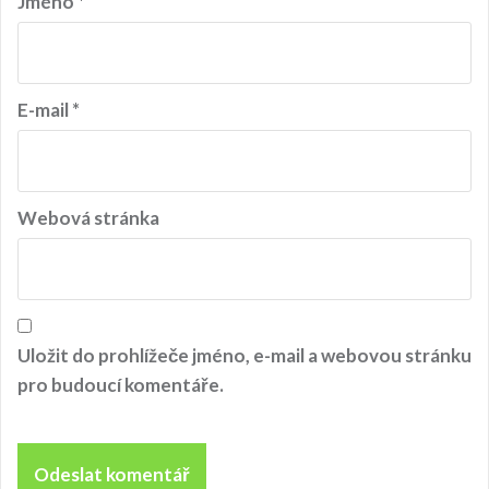
Jméno
*
p
ě
v
E-mail
*
e
k
Webová stránka
Uložit do prohlížeče jméno, e-mail a webovou stránku
pro budoucí komentáře.