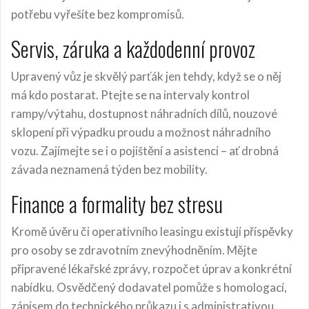
potřebu vyřešíte bez kompromisů.
Servis, záruka a každodenní provoz
Upravený vůz je skvělý parťák jen tehdy, když se o něj
má kdo postarat. Ptejte se na intervaly kontrol
rampy/výtahu, dostupnost náhradních dílů, nouzové
sklopení při výpadku proudu a možnost náhradního
vozu. Zajímejte se i o pojištění a asistenci – ať drobná
závada neznamená týden bez mobility.
Finance a formality bez stresu
Kromě úvěru či operativního leasingu existují příspěvky
pro osoby se zdravotním znevýhodněním. Mějte
připravené lékařské zprávy, rozpočet úprav a konkrétní
nabídku. Osvědčený dodavatel pomůže s homologací,
zápisem do technického průkazu i s administrativou,