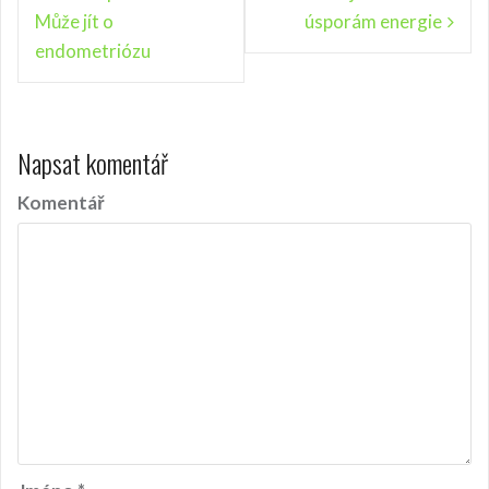
a
Může jít o
úsporám energie
v
endometriózu
i
g
a
Napsat komentář
c
Komentář
e
p
r
o
p
ř
í
s