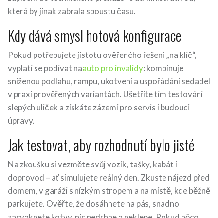
která by jinak zabrala spoustu času.
Kdy dává smysl hotová konfigurace
Pokud potřebujete jistotu ověřeného řešení „na klíč“,
vyplatí se podívat na
auto pro invalidy
: kombinuje
sníženou podlahu, rampu, ukotvení a uspořádání sedadel
v praxi prověřených variantách. Ušetříte tím testování
slepých uliček a získáte zázemí pro servis i budoucí
úpravy.
Jak testovat, aby rozhodnutí bylo jisté
Na zkoušku si vezměte svůj vozík, tašky, kabát i
doprovod – ať simulujete reálný den. Zkuste nájezd před
domem, v garáži s nízkým stropem a na místě, kde běžně
parkujete. Ověřte, že dosáhnete na pás, snadno
zacvaknete kotvy, nic nedrhne a neklepe. Pokud něco