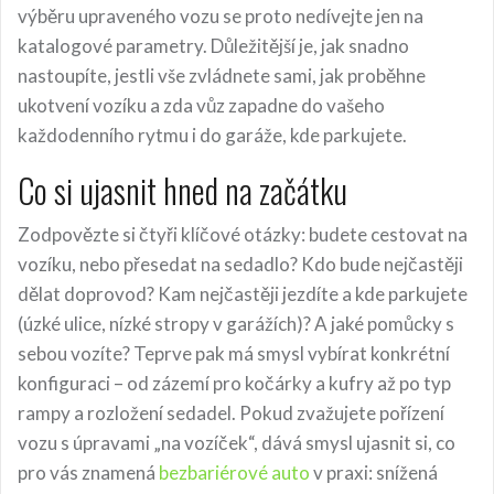
výběru upraveného vozu se proto nedívejte jen na
katalogové parametry. Důležitější je, jak snadno
nastoupíte, jestli vše zvládnete sami, jak proběhne
ukotvení vozíku a zda vůz zapadne do vašeho
každodenního rytmu i do garáže, kde parkujete.
Co si ujasnit hned na začátku
Zodpovězte si čtyři klíčové otázky: budete cestovat na
vozíku, nebo přesedat na sedadlo? Kdo bude nejčastěji
dělat doprovod? Kam nejčastěji jezdíte a kde parkujete
(úzké ulice, nízké stropy v garážích)? A jaké pomůcky s
sebou vozíte? Teprve pak má smysl vybírat konkrétní
konfiguraci – od zázemí pro kočárky a kufry až po typ
rampy a rozložení sedadel. Pokud zvažujete pořízení
vozu s úpravami „na vozíček“, dává smysl ujasnit si, co
pro vás znamená
bezbariérové auto
v praxi: snížená