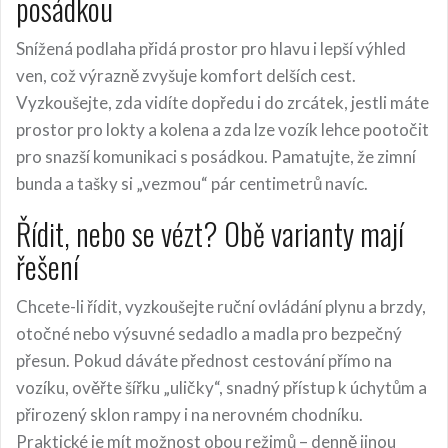
posádkou
Snížená podlaha přidá prostor pro hlavu i lepší výhled
ven, což výrazně zvyšuje komfort delších cest.
Vyzkoušejte, zda vidíte dopředu i do zrcátek, jestli máte
prostor pro lokty a kolena a zda lze vozík lehce pootočit
pro snazší komunikaci s posádkou. Pamatujte, že zimní
bunda a tašky si „vezmou“ pár centimetrů navíc.
Řídit, nebo se vézt? Obě varianty mají
řešení
Chcete-li řídit, vyzkoušejte ruční ovládání plynu a brzdy,
otočné nebo výsuvné sedadlo a madla pro bezpečný
přesun. Pokud dáváte přednost cestování přímo na
vozíku, ověřte šířku „uličky“, snadný přístup k úchytům a
přirozený sklon rampy i na nerovném chodníku.
Praktické je mít možnost obou režimů – denně jinou