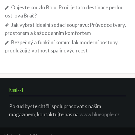
Objevte kouzlo Bolu: Proč je tato destinace perlou
ostrova Brač?
Jak vybrat ideální sedací soupravu: Průvodce tvary,
prostorem a každodenním komfortem
Bezpečný a funkční komín: Jak moderní postupy
prodlužují životnost spalinových cest
Kontakt
Pokud byste chtěli spolupracovat s našim
magazínem, kontaktujte nás na
www.blueapple.cz