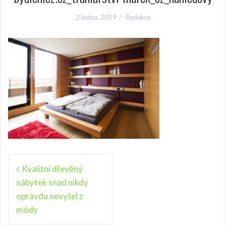
2 ledna, 2019
Redakce
N
Kvalitní dřevěný
nábytek snad nikdy
a
opravdu nevyšel z
v
módy
i