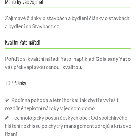
Mohlo by vás zajímat
Zajímavé články o stavbách a bydlení
články o stavbách
a bydlení
na Stavbacz.cz.
Kvalitní Yato nářadí
Pořiďte si kvalitní nářadí Yato, například
Gola sady Yato
vás překvapí svou cenou i kvalitou.
TOP články
Rodinná pohoda a letní horka: Jak chytře vyřešit
rozdílné teplotní nároky v jednom domě
Technologický posun českých obcí: Od spolehlivého
hlášení rozhlasu po chytrý management zdrojů a krizové
řízení