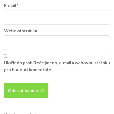
v
E-mail
*
e
k
Webová stránka
Uložit do prohlížeče jméno, e-mail a webovou stránku
pro budoucí komentáře.